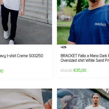
-42%
vy t-shirt Creme S00250
BRACKET Fatto a Mano Dark 
Oversized shirt White Sand Pri
€
35,00
€
59,95
00