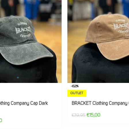
-62%
OUTLET
thing Company Cap Dark
BRACKET Clothing Company 
€
15,00
€
39,95
0