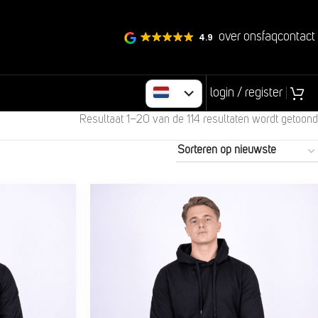
over ons
faq
contact
4.9
login / register
Resultaat 1–20 van de 114 resultaten wordt getoond