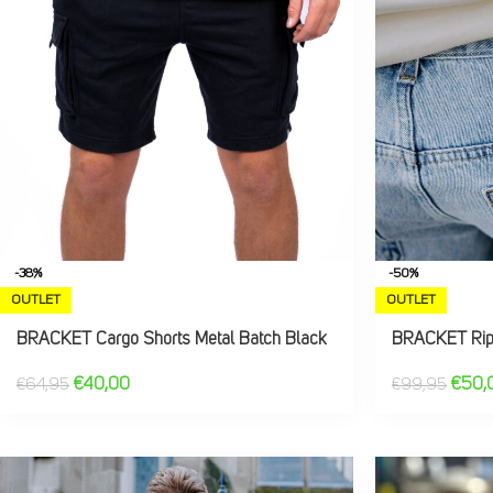
-38%
-50%
OUTLET
OUTLET
BRACKET Cargo Shorts Metal Batch Black
BRACKET Ripp
€
40,00
€
50,
€
64,95
€
99,95