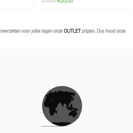
€
20,00
€
39,95
eerzetten voor jullie tegen onze
OUTLET
prijzen. Dus houd onze