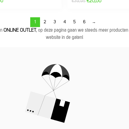
00
€
20,00
€
39,95
1
2
3
4
5
6
→
en
ONLINE OUTLET
, op deze pagina gaan we steeds meer producten n
website in de gaten!