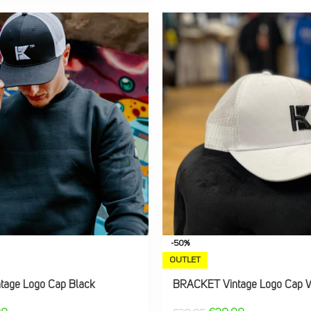
-50%
OUTLET
age Logo Cap Black
BRACKET Vintage Logo Cap W