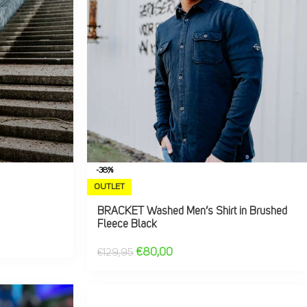
-38%
OUTLET
BRACKET Washed Men’s Shirt in Brushed
Fleece Black
€
80,00
€
129,95