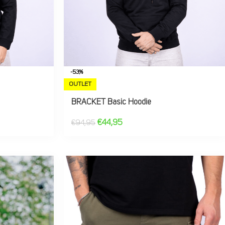
-53%
OUTLET
BRACKET Basic Hoodie
€
44,95
€
94,95