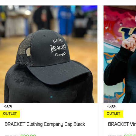
-50%
-50%
OUTLET
OUTLET
BRACKET Clothing Company Cap Black
BRACKET Vint