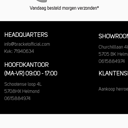
Vandaag besteld morgen verzonden*
HEADQUARTERS
SHOWROOM
info@bracketofficial.com
Churchilllaan 4
Kvk: 71940634
5705 BK Helm
0615884974
HOOFDKANTOOR
(MA-VR) 09:00 - 17:00
KLANTENS
Schootense loop 4L
Aankoop herro
5708HX Helmond
0615884974