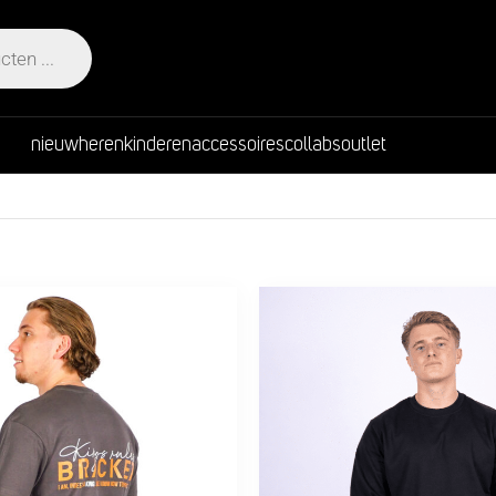
nieuw
heren
kinderen
accessoires
collabs
outlet