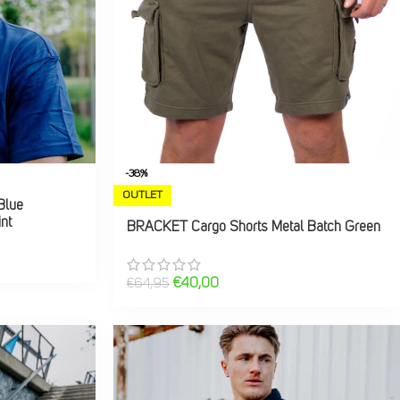
-38%
OUTLET
Blue
nt
BRACKET Cargo Shorts Metal Batch Green
€
40,00
€
64,95