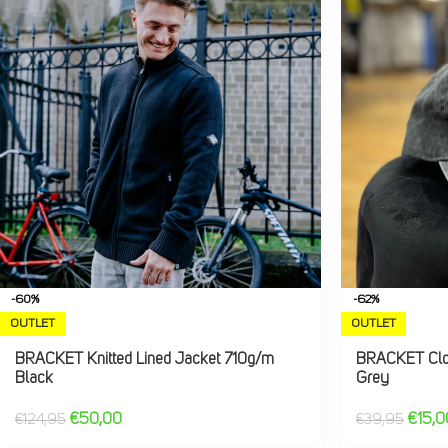
-60%
-62%
OUTLET
OUTLET
BRACKET Knitted Lined Jacket 710g/m
BRACKET Clo
Black
Grey
€
50,00
€
15,0
€
124,95
€
39,95