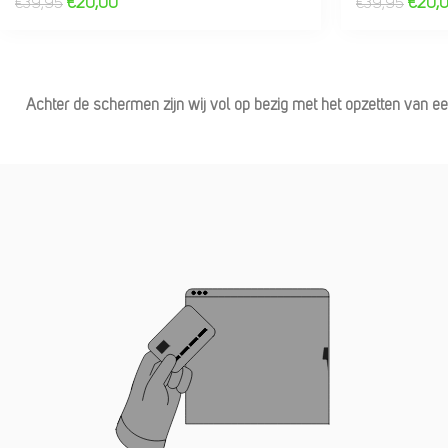
€
20,00
€
20,
€
39,95
€
39,95
Achter de schermen zijn wij vol op bezig met het opzetten van e