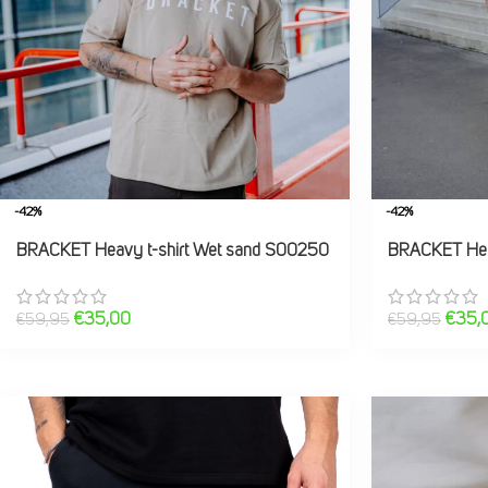
-42%
-42%
BRACKET Heavy t-shirt Wet sand S00250
BRACKET Hea
€
35,00
€
35,
€
59,95
€
59,95