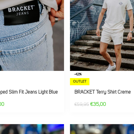
-42%
OUTLET
ed Slim Fit Jeans Light Blue
BRACKET Terry Shirt Creme
00
€
35,00
€
59,95