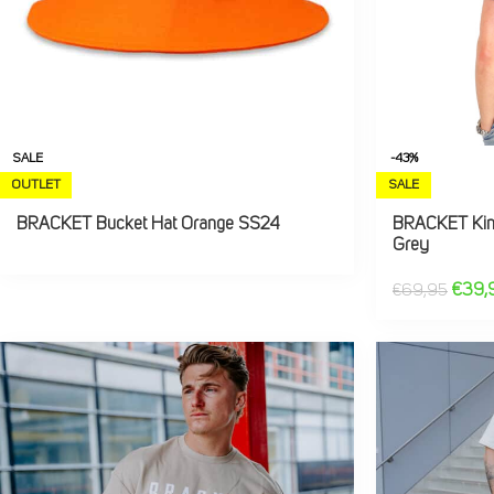
SALE
-43%
OUTLET
SALE
BRACKET Bucket Hat Orange SS24
BRACKET King
Grey
€
39,
€
69,95