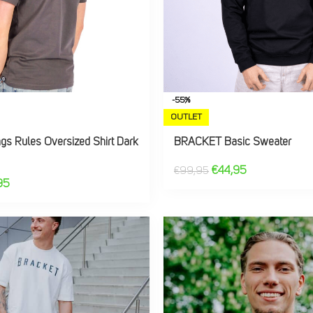
-55%
OUTLET
s Rules Oversized Shirt Dark
BRACKET Basic Sweater
€
44,95
€
99,95
95