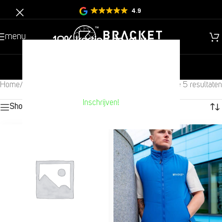
4.9
menu
10% korting op jouw
volgende aankoop??
nieuw
heren
kinderen
Home
/
OUTLET
/
Jassen
/
Bodywarmers
Toont alle 5 resultaten
Inschrijven!
Show sidebar