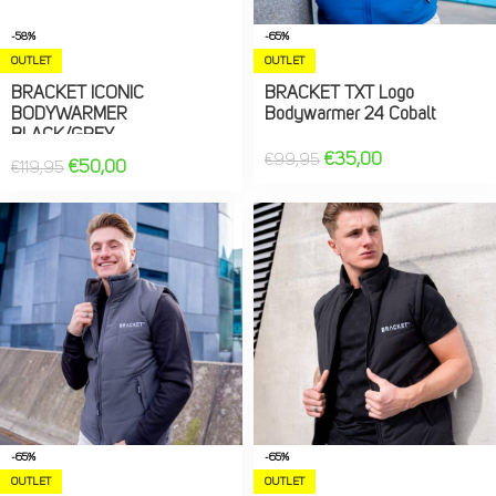
-58%
-65%
OUTLET
OUTLET
BRACKET ICONIC
BRACKET TXT Logo
BODYWARMER
Bodywarmer 24 Cobalt
BLACK/GREY
€
35,00
€
99,95
€
50,00
€
119,95
-65%
-65%
OUTLET
OUTLET