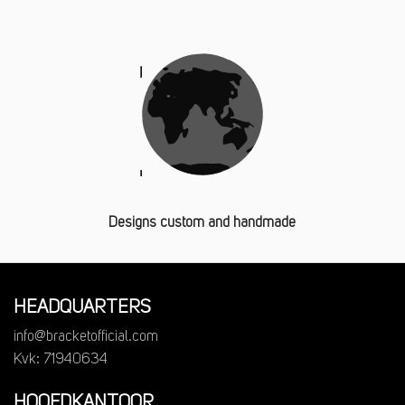
Designs custom and handmade
HEADQUARTERS
info@bracketofficial.com
Kvk: 71940634
HOOFDKANTOOR