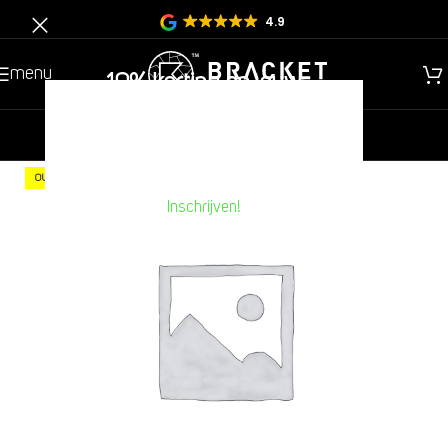
4.9
menu
10% korting op jouw
volgende aankoop??
nieuw
heren
kinderen
-60%
OUTLET
Inschrijven!