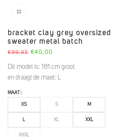
Click to enlarge
bracket clay grey oversized
sweater metal batch
€
40,00
€
99,95
Dit model is: 181 cm groot
en draagt de maat: L
MAAT
XS
S
M
L
XL
XXL
XXXL