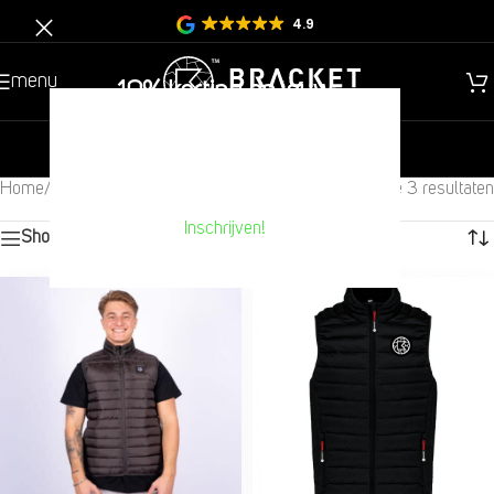
4.9
menu
10% korting op jouw
volgende aankoop??
nieuw
heren
kinderen
Home
/
Kinderen
/
Jassen
/
Bodywarmers
Toont alle 3 resultaten
Inschrijven!
Show sidebar