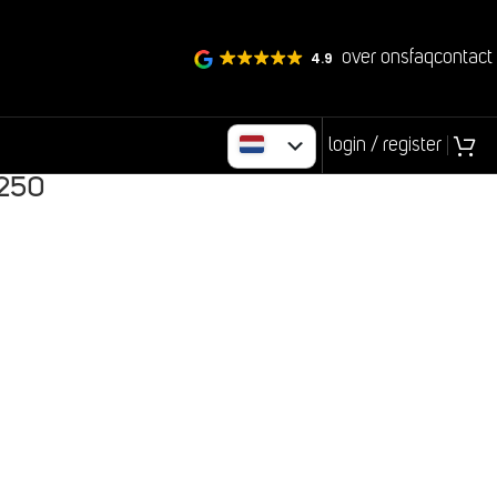
over ons
faq
contact
4.9
login / register
0250