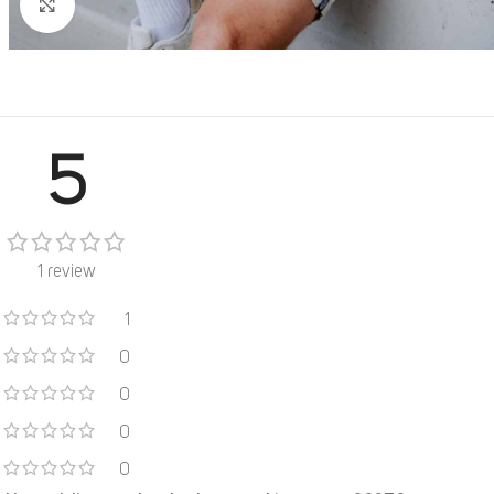
Click to enlarge
5
1 review
1
0
0
0
0