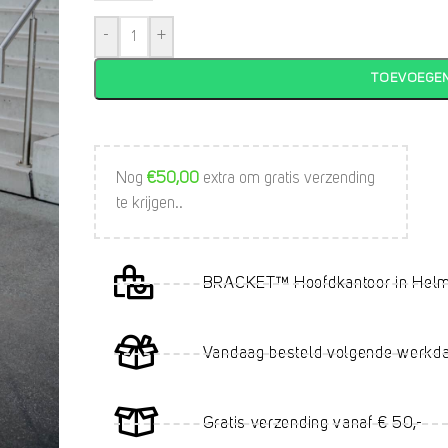
-
+
TOEVOEGE
Nog
€
50,00
extra om gratis verzending
te krijgen..
BRACKET™ Hoofdkantoor in Hel
Vandaag besteld volgende werkd
Gratis verzending vanaf € 50,-