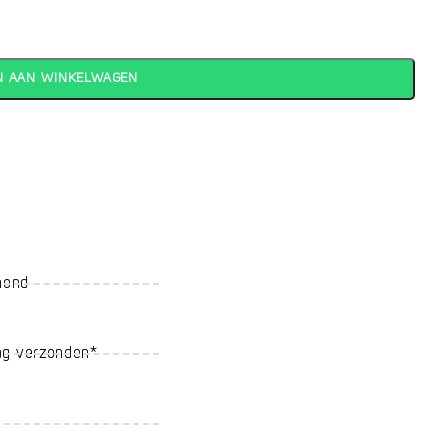
N AAN WINKELWAGEN
mond
ag verzonden*