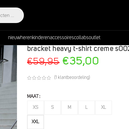
nieuw
heren
kinderen
accessoires
collabs
outlet
bracket heavy t-shirt creme s0
€
35,00
€
59,95
(
1
klantbeoordeling)
MAAT
XS
S
M
L
XL
XXL