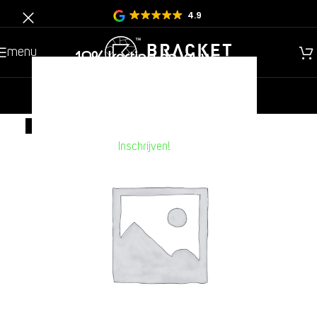
4.9
menu
10% korting op jouw
volgende aankoop??
nieuw
heren
kinderen
SOLD OUT
NIEUW
Inschrijven!