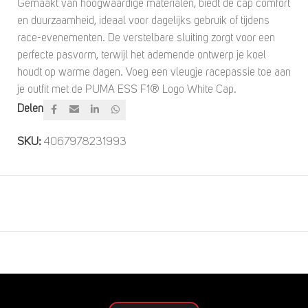
Gemaakt van hoogwaardige materialen, biedt de cap comfort
en duurzaamheid, ideaal voor dagelijks gebruik of tijdens
race-evenementen. De verstelbare sluiting zorgt voor een
perfecte pasvorm, terwijl het ademende ontwerp je koel
houdt op warme dagen. Voeg een vleugje racepassie toe aan
je outfit met de PUMA ESS F1® Logo White Cap.
Delen
SKU:
4067978231993