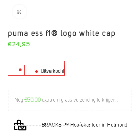
Click to enlarge
puma ess f1® logo white cap
€
24,95
Uitverkocht
Nog
€
50,00
extra om gratis verzending te krijgen..
BRACKET™ Hoofdkantoor in Helmond