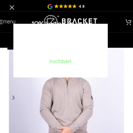
4.9
menu
10% korting op jouw
volgende aankoop??
nieuw
heren
kinderen
NIEUW
Inschrijven!