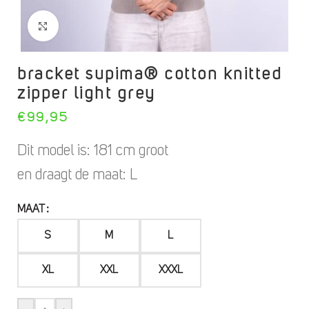
Click to enlarge
bracket supima® cotton knitted
zipper light grey
€
99,95
Dit model is: 181 cm groot
en draagt de maat: L
MAAT
S
M
L
XL
XXL
XXXL