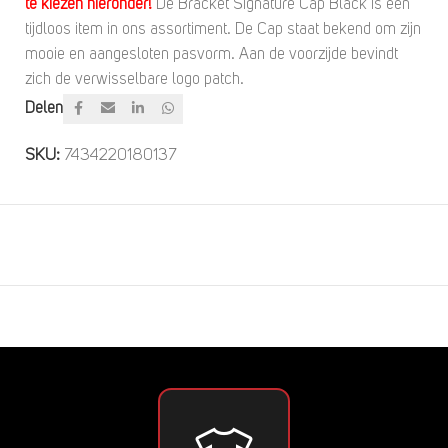
te kiezen hieronder!
De Bracket Signature Cap Black is een
tijdloos item in ons assortiment. De Cap staat bekend om zijn
mooie en aangesloten pasvorm. Aan de voorzijde bevindt
zich de verwisselbare logo patch.
Delen
SKU:
7434220180137