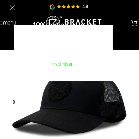
4.9
menu
10% korting op jouw
volgende aankoop??
nieuw
heren
kinderen
Inschrijven!