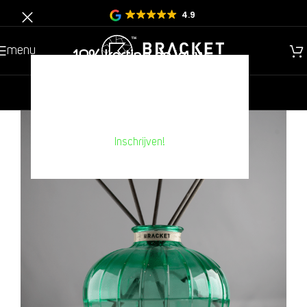
4.9
menu
10% korting op jouw
volgende aankoop??
nieuw
heren
kinderen
Inschrijven!